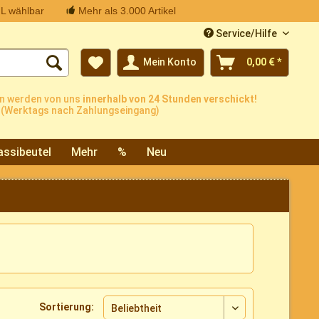
L wählbar
Mehr als 3.000 Artikel
Service/Hilfe
Mein Konto
0,00 € *
n werden von uns
innerhalb von 24 Stunden verschickt!
(Werktags nach Zahlungseingang)
assibeutel
Mehr
%
Neu
Sortierung: