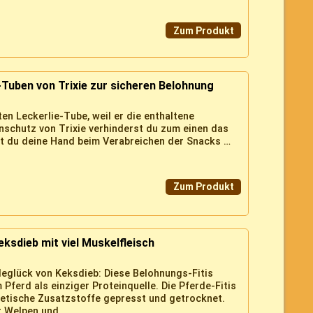
Zum Produkt
-Tuben von Trixie zur sicheren Belohnung
n Leckerlie-Tube, weil er die enthaltene
nschutz von Trixie verhinderst du zum einen das
t du deine Hand beim Verabreichen der Snacks …
Zum Produkt
eksdieb mit viel Muskelfleisch
ndeglück von Keksdieb: Diese Belohnungs-Fitis
Pferd als einziger Proteinquelle. Die Pferde-Fitis
hetische Zusatzstoffe gepresst und getrocknet.
 Welpen und...