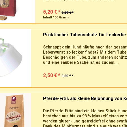
5,20 € *
6,20 € *
Inhalt
100 Gramm
Praktischer Tubenschutz für Leckerlie
Schnappt dein Hund häufig nach der gesamte
Leberwurst so lecker findet? Mit dem Tube
Beschädigen der Tube, zum anderen schütz
und eine saubere Sache ist es zudem....
2,50 € *
3,80 € *
Pferde-Fitis als kleine Belohnung von K
Die Pferde-Fitis sind ein kleines Stück Hu
bestehen aus bis zu 98 % Muskelfleisch vom 
werden gluten- und getreidefrei ohne synt
Dank des Miniformats sind sie auch was für