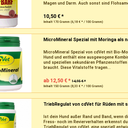
Magen und Darm. Auch sonst sind Flohsamen
10,50 € *
Inhalt
170 Gramm
(6,18 € * / 100 Gramm)
MicroMineral Spezial mit Moringa als 
MicroMineral Spezial von cdVet mit Bio-Mor
Hund und enthält eine ausgewogene Kombin
und speziellen sekundären Pflanzenstoffen 
braucht. Diese Vitalstoffe tragen...
ab 12,50 € *
14,95 € *
Inhalt
150 Gramm
(8,33 € * / 100 Gramm)
TriebRegulat von cdVet für Rüden mit 
Ist dein Hund außer Rand und Band, wenn 
Fress- noch im Revierverhalten erkennst d
TriebRegulat von cdVet, eine speziell entw