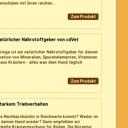
schalen mit ihren reichen...
Zum Produkt
natürlicher Nährstoffgeber von cdVet
inga ist ein natürlicher Nährstoffgeber für deinen
ation von Mineralien, Spurenelementen, Vitaminen
aus Kräutern - alles was dein Hund täglich
Zum Produkt
starkem Triebverhalten
die Nachbarshündin in Riechweite kommt? Weder im
u deinen Hund wieder? Dann empfehlen wir
ickelte Kräutermischung für Rüden. Die Rezeptur