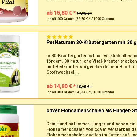
ab 15,80 € *
17,95 € *
Inhalt
400 Gramm
(39,50 € * / 1000 Gramm)
PerNaturam 30-Kräutergarten mit 30 g
In 30-Kräutergarten ist nun wirklich alles 
fördert. 30 natürliche Vital-Kräuter steck
und Heilkräuter sorgen bei deinem Hund für
Stoffwechsel,...
ab 14,80 € *
15,95 € *
Inhalt
300 Gramm
(49,33 € * / 1000 Gramm)
cdVet Flohsamenschalen als Hunger-Sti
Dein Hund hat immer Hunger und schon ein p
Flohsamenschalen von cdVet verstärken das
Flohsamenschalen quellen im Futter auf un