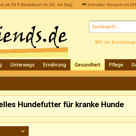
i ab 59 € Bestellwert (in DE, bis 5kg)
Schneller Versand mit DH
96%
der Bestellunge
g
Unterwegs
Ernährung
Gesundheit
Pflege
G
elles Hundefutter für kranke Hunde