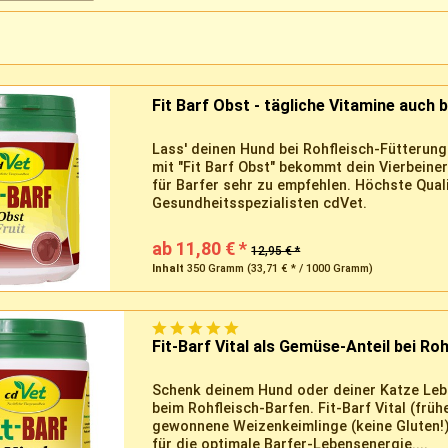
Fit Barf Obst - tägliche Vitamine auch 
Lass' deinen Hund bei Rohfleisch-Fütterung
mit "Fit Barf Obst" bekommt dein Vierbeiner
für Barfer sehr zu empfehlen. Höchste Quali
Gesundheitsspezialisten cdVet.
ab 11,80 € *
12,95 € *
Inhalt
350 Gramm
(33,71 € * / 1000 Gramm)
Fit-Barf Vital als Gemüse-Anteil bei Ro
Schenk deinem Hund oder deiner Katze Leb
beim Rohfleisch-Barfen. Fit-Barf Vital (früh
gewonnene Weizenkeimlinge (keine Gluten!)
für die optimale Barfer-Lebensenergie....