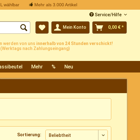
L wählbar
Mehr als 3.000 Artikel
Service/Hilfe
Mein Konto
0,00 € *
n werden von uns
innerhalb von 24 Stunden verschickt!
(Werktags nach Zahlungseingang)
assibeutel
Mehr
%
Neu
Sortierung: