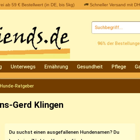
i ab 59 € Bestellwert (in DE, bis 5kg)
Schneller Versand mit DH
96%
der Bestellunge
g
Unterwegs
Ernährung
Gesundheit
Pflege
Ga
Hunde-Ratgeber
ns-Gerd Klingen
Du suchst einen ausgefallenen Hundenamen? Du