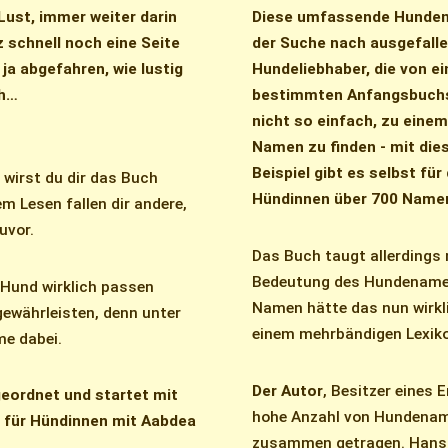
Lust, immer weiter darin
Diese umfassende Hundenam
 schnell noch eine Seite
der Suche nach ausgefall
t ja abgefahren, wie lustig
Hundeliebhaber, die von e
ch…
bestimmten Anfangsbuchs
nicht so einfach, zu ein
Namen zu finden - mit die
Beispiel gibt es selbst fü
 wirst du dir das Buch
Hündinnen über 700 Name
m Lesen fallen dir andere,
uvor.
Das Buch taugt allerdings 
Bedeutung des Hundenamen
 Hund wirklich passen
Namen hätte das nun wirkl
gewährleisten, denn unter
einem mehrbändigen Lexiko
me dabei.
Der Autor
, Besitzer eines 
geordnet und startet mit
hohe Anzahl von Hundename
d für Hündinnen mit Aabdea
zusammen getragen. Hans-G