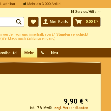
L wählbar
Mehr als 3.000 Artikel
Service/Hilfe
Mein Konto
0,00 € *
n werden von uns
innerhalb von 24 Stunden verschickt!
(Werktags nach Zahlungseingang)
ssibeutel
Mehr
%
Neu
9,90 € *
inkl. 7 % MwSt.
zzgl. Versandkosten