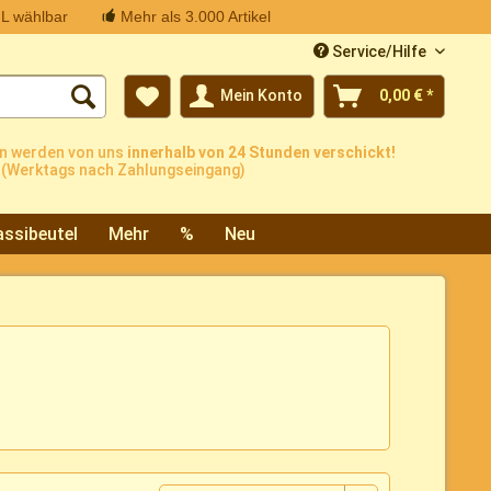
L wählbar
Mehr als 3.000 Artikel
Service/Hilfe
Mein Konto
0,00 € *
n werden von uns
innerhalb von 24 Stunden verschickt!
(Werktags nach Zahlungseingang)
ssibeutel
Mehr
%
Neu