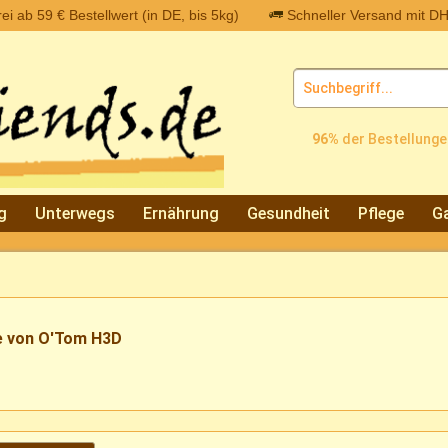
i ab 59 € Bestellwert (in DE, bis 5kg)
Schneller Versand mit DH
96%
der Bestellunge
g
Unterwegs
Ernährung
Gesundheit
Pflege
Ga
e von O'Tom H3D