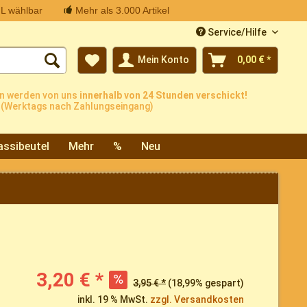
L wählbar
Mehr als 3.000 Artikel
Service/Hilfe
Mein Konto
0,00 € *
n werden von uns
innerhalb von 24 Stunden verschickt!
(Werktags nach Zahlungseingang)
assibeutel
Mehr
%
Neu
3,20 € *
3,95 € *
(18,99% gespart)
inkl. 19 % MwSt.
zzgl. Versandkosten