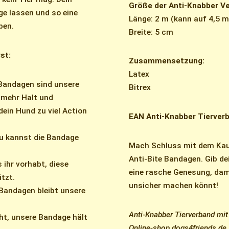
Größe der Anti-Knabber V
ge lassen und so eine
Länge: 2 m (kann auf 4,5 
ben.
Breite: 5 cm
st:
Zusammensetzung:
Latex
 Bandagen sind unsere
Bitrex
 mehr Halt und
dein Hund zu viel Action
EAN Anti-Knabber Tierverb
Du kannst die Bandage
Mach Schluss mit dem Kaue
Anti-Bite Bandagen. Gib d
ihr vorhabt, diese
eine rasche Genesung, dam
tzt.
unsicher machen könnt!
 Bandagen bleibt unsere
Anti-Knabber Tierverband mi
eht, unsere Bandage hält
Online-shop dogs4friends.de