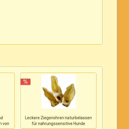
nd
Leckere Ziegenohren naturbelassen
Hol-ee Gitt
n von
für nahrungssensitive Hunde
und 