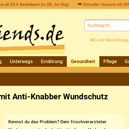
i ab 59 € Bestellwert (in DE, bis 5kg)
Schneller Versand mit DH
96%
der Bestellunge
g
Unterwegs
Ernährung
Gesundheit
Pflege
G
mit Anti-Knabber Wundschutz
Kennst du das Problem? Dein frischverarzteter