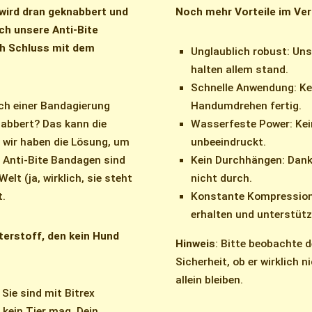
wird dran geknabbert und
Noch mehr Vorteile im Ve
ach unsere Anti-Bite
h Schluss mit dem
Unglaublich robust: Un
halten allem stand.
Schnelle Anwendung: Ke
ach einer Bandagierung
Handumdrehen fertig.
nabbert? Das kann die
Wasserfeste Power: Kei
, wir haben die Lösung, um
unbeeindruckt.
 Anti-Bite Bandagen sind
Kein Durchhängen: Dank 
elt (ja, wirklich, sie steht
nicht durch.
t.
Konstante Kompression:
erhalten und unterstützt
terstoff, den kein Hund
Hinweis
: Bitte beobachte
Sicherheit, ob er wirklich 
allein bleiben.
ie sind mit Bitrex
kein Tier mag. Dein