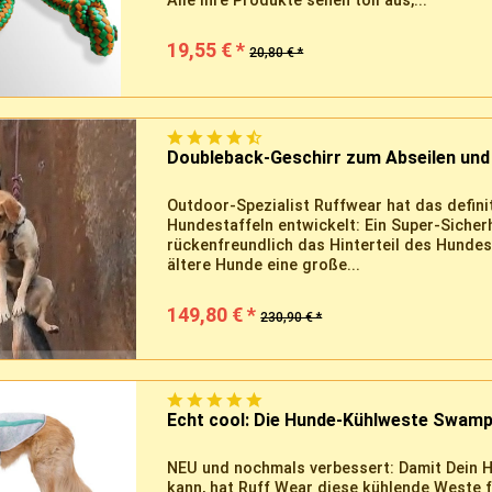
Alle ihre Produkte sehen toll aus,...
19,55 € *
20,80 € *
Doubleback-Geschirr zum Abseilen und
Outdoor-Spezialist Ruffwear hat das defini
Hundestaffeln entwickelt: Ein Super-Sicher
rückenfreundlich das Hinterteil des Hundes
ältere Hunde eine große...
149,80 € *
230,90 € *
Echt cool: Die Hunde-Kühlweste Swamp
NEU und nochmals verbessert: Damit Dein 
kann, hat Ruff Wear diese kühlende Weste f