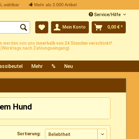
L wählbar
Mehr als 3.000 Artikel
Service/Hilfe
Mein Konto
0,00 € *
n werden von uns
innerhalb von 24 Stunden verschickt!
(Werktags nach Zahlungseingang)
assibeutel
Mehr
%
Neu
inem Hund
Sortierung: