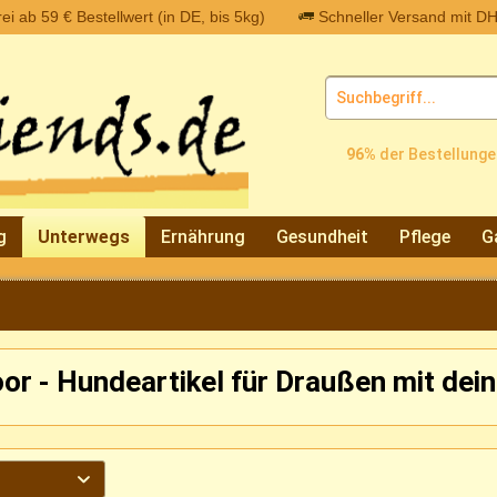
i ab 59 € Bestellwert (in DE, bis 5kg)
Schneller Versand mit DH
96%
der Bestellunge
g
Unterwegs
Ernährung
Gesundheit
Pflege
G
or - Hundeartikel für Draußen mit de