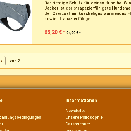
Der richtige Schutz für deinen Hund bei Wi
Jacket ist der strapazierfähigste Hundeman
der Overcoat ein kuscheliges wärmendes Fl
sowie strapazierfähige...
65,20 € *
94,90 € *
von
2
ce
Informationen
Newsletter
Zahlungsbedingungen
Unsere Philosophie
ht
Datenschutz
mular
Impressum