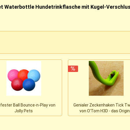
et Waterbottle Hundetrinkflasche mit Kugel-Verschlu
fester Ball Bounce-n-Play von
Genialer Zeckenhaken Tick Tw
Jolly Pets
von O'Tom H3D - das Origin