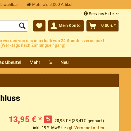
L wählbar
Mehr als 3.000 Artikel
Service/Hilfe
Mein Konto
0,00 € *
n werden von uns
innerhalb von 24 Stunden verschickt!
(Werktags nach Zahlungseingang)
assibeutel
Mehr
%
Neu
chluss
13,95 € *
20,95 € *
(33,41% gespart)
inkl. 19 % MwSt.
zzgl. Versandkosten