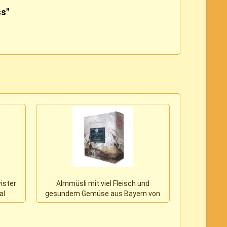
ss"
ister
Almmüsli mit viel Fleisch und
PetGelato 
al
gesundem Gemüse aus Bayern von
cdVe
Paul & Paulina