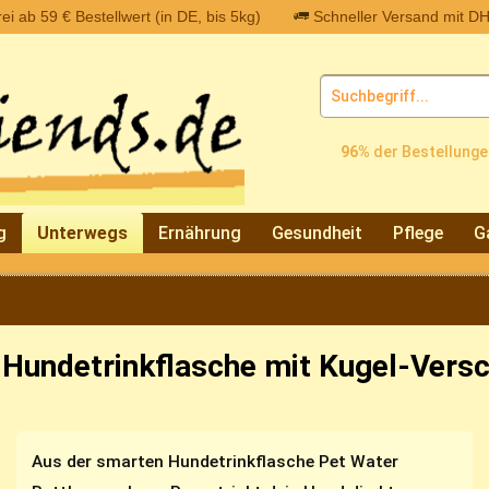
i ab 59 € Bestellwert (in DE, bis 5kg)
Schneller Versand mit DH
96%
der Bestellunge
g
Unterwegs
Ernährung
Gesundheit
Pflege
G
Hundetrinkflasche mit Kugel-Vers
Aus der smarten Hundetrinkflasche Pet Water