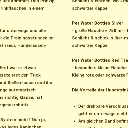
hluck kommen. Das Prinzip
Schlicht & einfach: weiß 
Trinkflaschen in einem
schwarzer Kappe.
Pet Water Bottles Silver
 für unterwegs und alle
- große Flasche
= 750 ml
- 
r die Trainingsstunden im
Schlicht & schick: silber-
efriseur, Hunderassen-
schwarzer Kappe.
Pet Water Bottles Red Tra
Erst war er etwas
- besonders kleine Flasche
sste erst den Trick
Kleine rote oder schwarze
nd fließen lassen und ihn
Zunge automatisch
Die Vorteile der Hundetrin
as richtig klasse, hat
ngenakrobatik.
Der drehbare Verschluss
geht er unterwegs nicht 
-System nicht? Nun ja,
Am gleichen Band befind
 was jedes Kaninchen