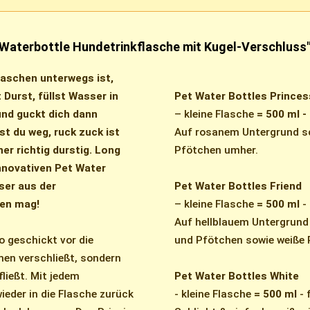
Waterbottle Hundetrinkflasche mit Kugel-Verschluss
laschen unterwegs ist,
Durst, füllst Wasser in
Pet Water Bottles Princes
und guckt dich dann
– kleine Flasche
= 500 ml -
t du weg, ruck zuck ist
Auf rosanem Untergrund s
ner richtig durstig. Long
Pfötchen umher.
nnovativen Pet Water
ser aus der
Pet Water Bottles Friend
ken mag!
– kleine Flasche
= 500 ml
- 
Auf hellblauem Untergrund
o geschickt vor die
und Pfötchen sowie weiße 
men verschließt, sondern
ießt. Mit jedem
Pet Water Bottles White
ieder in die Flasche zurück
- kleine Flasche
= 500 ml
- 