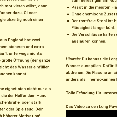
zum Befestigen am Ruck
ch motivieren willst, dann
Passt in die meisten Fl
Wasser dazu, Öl oder
Ohne chemische Zusatzs
leichzeitig noch einen
Der rostfreie Stahl ist 
Flüssigkeit länger kühl.
Die Verschlüsse halten 
 aus England hat zwei
auslaufen können.
inem sicheren und extra
läuft unterwegs nichts
Hinweis
: Du kannst die Lo
e große Öffnung (der ganze
Wasser ausspülen. Dafür lä
eicht das Wasser einfüllen
abdrehen. Die Flasche an s
machen kannst.
anders als Thermokannen hä
he eignet sich nicht nur als
Tolle Erfindung für unterw
 die der Helfer dem Hund
ochenbrühe, oder stark
Das Video zu den Long Paw
ter oder Spielzeug. Dein
ch höherer Motivation!