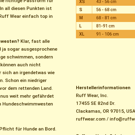
e richtige Passform für
XS
43 - 56 cm
n all diesen Punkten ist
S
56 - 68 cm
uff Wear einfach top in
M
68 - 81 cm
L
81-91 cm
XL
91 - 106 cm
mwesten?
Klar, fast alle
 ja sogar ausgesprochene
ange schwimmen, sondern
 können auch nicht
r sich an irgendetwas wie
. Schon ein niedriger
Herstellerinformationen
 vor dem rettenden Land.
Ruff Wear, Inc.
anus weit mehr gefährdet
17455 SE 82nd Dr.
hen Hundeschwimmwesten
Clackamas, OR 97015, US
ruffwear.com / info@ruff
flicht für Hunde an Bord.