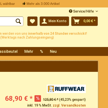
L wählbar
Mehr als 3.000 Artikel
Service/Hilfe
Mein Konto
0,00 € *
n werden von uns
innerhalb von 24 Stunden verschickt!
(Werktags nach Zahlungseingang)
assibeutel
Mehr
%
Neu
68,90 € *
125,80 € *
(45,23% gespart)
inkl. 19 % MwSt.
zzgl. Versandkosten