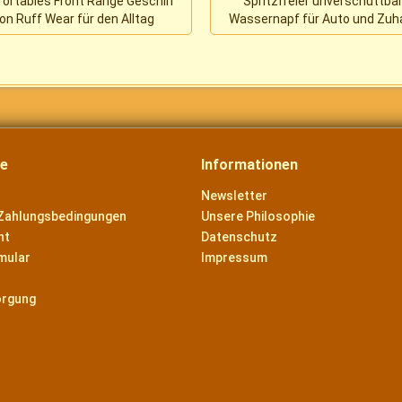
ortables Front Range Geschirr
Spritzfreier unverschüttba
on Ruff Wear für den Alltag
Wassernapf für Auto und Zu
ce
Informationen
Newsletter
Zahlungsbedingungen
Unsere Philosophie
ht
Datenschutz
mular
Impressum
orgung