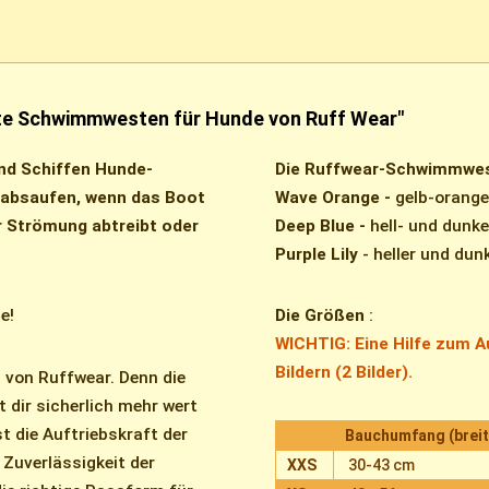
te Schwimmwesten für Hunde von Ruff Wear"
nd Schiffen Hunde-
Die Ruffwear-Schwimmwes
 absaufen, wenn das Boot
Wave Orange -
gelb-orange
er Strömung abtreibt oder
Deep Blue -
hell- und dunk
Purple Lily
- heller und dun
e!
Die Größen
:
WICHTIG: Eine Hilfe zum A
Bildern (2 Bilder).
n von Ruffwear. Denn die
 dir sicherlich mehr wert
t die Auftriebskraft der
Bauchumfang (breit
Zuverlässigkeit der
XXS
30-43 cm