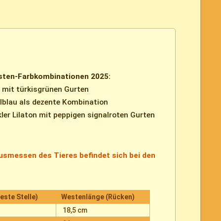
ten-Farbkombinationen 2025:
 mit türkisgrünen Gurten
elblau als dezente Kombination
kler Lilaton mit peppigen signalroten Gurten
usmessen des Tieres befindet sich bei den
este Stelle)
Westenlänge (Rücken)
18,5 cm