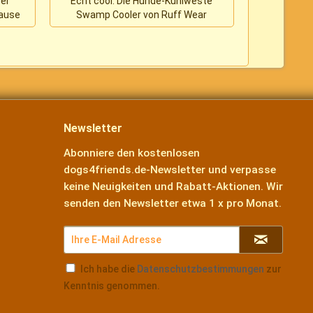
rer
Echt cool: Die Hunde-Kühlweste
Chuckit A
hause
Swamp Cooler von Ruff Wear
Was
Newsletter
Abonniere den kostenlosen
dogs4friends.de-Newsletter und verpasse
keine Neuigkeiten und Rabatt-Aktionen. Wir
senden den Newsletter etwa 1 x pro Monat.
Ich habe die
Datenschutzbestimmungen
zur
Kenntnis genommen.