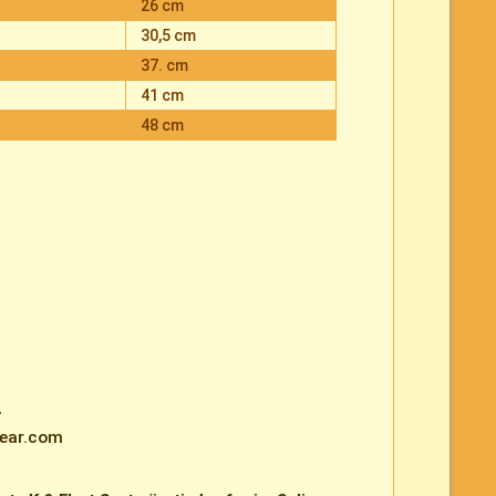
26 cm
30,5 cm
37. cm
41 cm
48 cm
A
wear.com