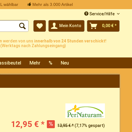
L wählbar
Mehr als 3.000 Artikel
Service/Hilfe
Mein Konto
0,00 € *
n werden von uns
innerhalb von 24 Stunden verschickt!
(Werktags nach Zahlungseingang)
assibeutel
Mehr
%
Neu
12,95 € *
13,95 € *
(7,17% gespart)