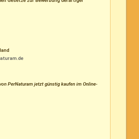
hen Gesetze zur Bewerbung derartiger
land
aturam.de
on PerNaturam jetzt günstig kaufen im Online-