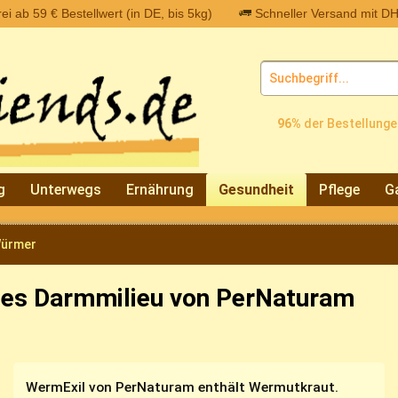
i ab 59 € Bestellwert (in DE, bis 5kg)
Schneller Versand mit DH
96%
der Bestellunge
g
Unterwegs
Ernährung
Gesundheit
Pflege
G
Würmer
ches Darmmilieu von PerNaturam
WermExil von PerNaturam enthält Wermutkraut.