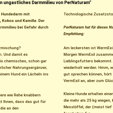
in ungastliches Darmmilieu von PerNaturam"
n Hundedarm mit
Technologische Zusatzstof
 Kokos und Kamille. Der
armmilieu bei Gefahr durch
PerNaturam hat für dieses N
Empfehlung
:
ermischung?
Am leckersten ist WermExi
. Und damit es
Morgen WermExil zusammen
nix chemisches, schon gar
Lieblingsfutters bekommt.
rlicher Nahrungsergänzer,
wiederholt werden. Hmm, wi
inem Hund ein Lächeln ins
gut sprechen können, hört 
VermExil an, aber zum Glüc
Kleine Hunde erhalten einen
iere wie Rehe knabbern
die mehr als 25 kg wiegen,
t Ihnen, dass das gut für
Messlöffel, der (meist tief
die an den