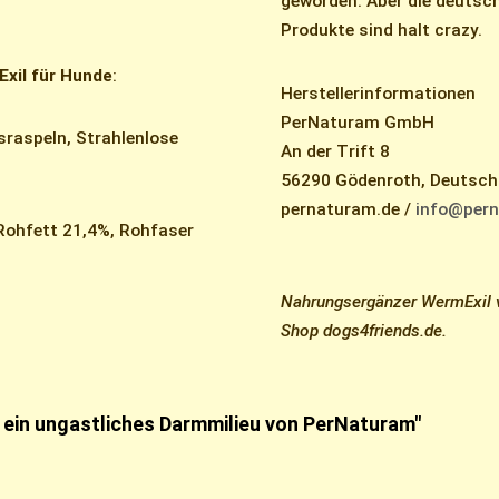
geworden. Aber die deutsc
Produkte sind halt crazy.
il für Hunde
:
Herstellerinformationen
PerNaturam GmbH
raspeln, Strahlenlose
An der Trift 8
56290 Gödenroth, Deutsch
pernaturam.de /
info@pern
 Rohfett 21,4%, Rohfaser
Nahrungsergänzer WermExil v
Shop dogs4friends.de.
 ein ungastliches Darmmilieu von PerNaturam"