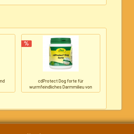
und
cdProtect Dog forte für
KamalaMix v
wurmfeindliches Darmmilieu von
anfäl
cdVet