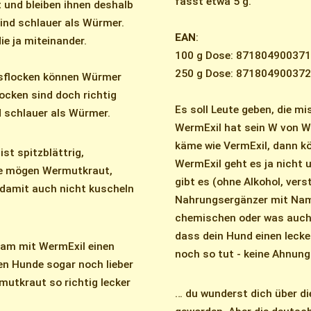
fasst etwa 5 g.
und bleiben ihnen deshalb
ind schlauer als Würmer.
EAN
:
ie ja miteinander.
100 g Dose: 87180490037
250 g Dose: 87180490037
osflocken können Würmer
locken sind doch richtig
Es soll Leute geben, die mi
 schlauer als Würmer.
WermExil hat sein W von W
käme wie VermExil, dann k
st spitzblättrig,
WermExil geht es ja nicht
de mögen Wermutkraut,
gibt es (ohne Alkohol, vers
damit auch nicht kuscheln
Nahrungsergänzer mit Name
chemischen oder was auch 
dass dein Hund einen lec
ram mit WermExil einen
noch so tut - keine Ahnung
en Hunde sogar noch lieber
utkraut so richtig lecker
… du wunderst dich über die