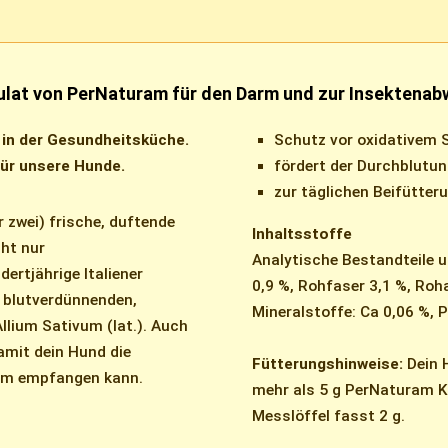
lat von PerNaturam für den Darm und zur Insektenab
r in der Gesundheitsküche.
Schutz vor oxidativem 
für unsere Hunde.
fördert der Durchblutu
zur täglichen Beifütter
r zwei) frische, duftende
Inhaltsstoffe
ht nur
Analytische Bestandteile u
rtjährige Italiener
0,9 %, Rohfaser 3,1 %, Roh
 blutverdünnenden,
Mineralstoffe: Ca 0,06 %, P
llium Sativum (lat.). Auch
amit dein Hund die
Fütterungshinweise:
Dein 
orm empfangen kann.
mehr als 5 g PerNaturam 
Messlöffel fasst 2 g.