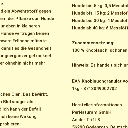
ie
Hunde bis 5 kg: 0,5 Messlö
nd ein Abwehrstoff gegen
Hunde bis 15 kg: 2 Messlöf
em der Pflanze dar. Hunde
Hunde bis 30 kg: 4 Messlöf
ur eben in kleineren
Hunde ab 40 kg: 6 Messlöff
 Hunde vertrügen keinen
chwere Fellnase müsste
Zusammensetzung:
 damit es die Gesundheit
100 % Knoblauch, schonend
rungsergänzer getrocknet
ber ohnehin nicht mehr
Hinweis:
Es handelt sich u
EAN Knoblauchgranulat v
)
1kg - 8718049002702
chen Ölen. Das bewirkt,
n Blutsauger als
Herstellerinformationen
ich kann der Befall
PerNaturam GmbH
lich keine Wirkung
An der Trift 8
probieren.
56290 Gödenroth, Deutsch