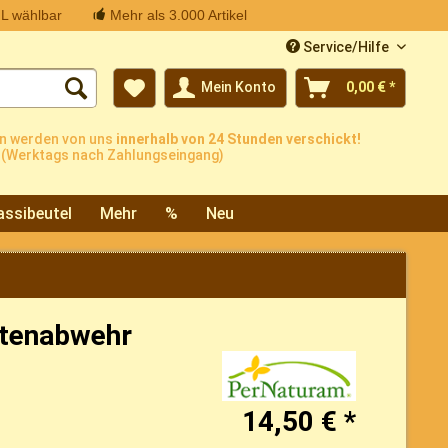
L wählbar
Mehr als 3.000 Artikel
Service/Hilfe
Mein Konto
0,00 € *
n werden von uns
innerhalb von 24 Stunden verschickt!
(Werktags nach Zahlungseingang)
assibeutel
Mehr
%
Neu
ktenabwehr
14,50 € *