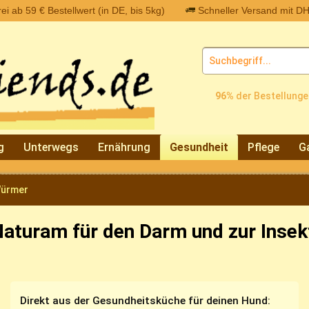
i ab 59 € Bestellwert (in DE, bis 5kg)
Schneller Versand mit DH
96%
der Bestellunge
g
Unterwegs
Ernährung
Gesundheit
Pflege
G
Würmer
Naturam für den Darm und zur Inse
Direkt aus der Gesundheitsküche für deinen Hund: