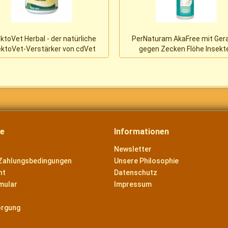
ktoVet Herbal - der natürliche
PerNaturam AkaFree mit Gera
ektoVet-Verstärker von cdVet
gegen Zecken Flöhe Insekt
ce
Informationen
Newsletter
Zahlungsbedingungen
Unsere Philosophie
ht
Datenschutz
mular
Impressum
orgung