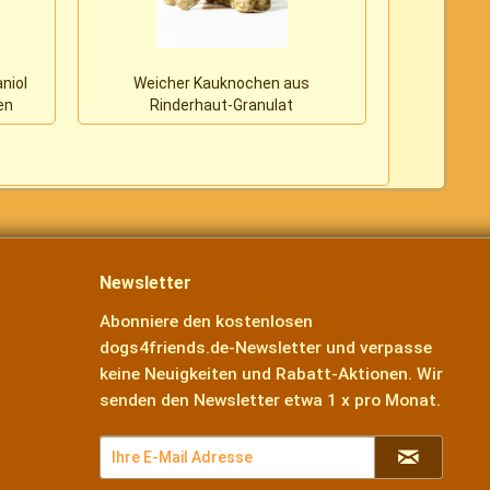
niol
Weicher Kauknochen aus
KamalaMix v
en
Rinderhaut-Granulat
anfäl
Newsletter
Abonniere den kostenlosen
dogs4friends.de-Newsletter und verpasse
keine Neuigkeiten und Rabatt-Aktionen. Wir
senden den Newsletter etwa 1 x pro Monat.