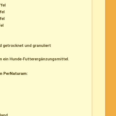
ffel
fel
fel
el
 getrocknet und granuliert
m ein Hunde-Futterergänzungsmittel.
on PerNaturam:
land