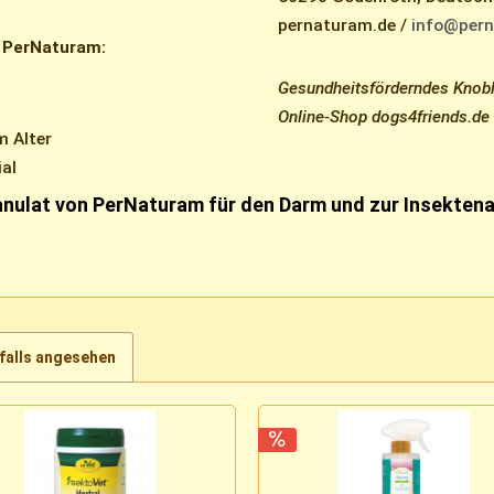
pernaturam.de /
info@pern
 PerNaturam:
Gesundheitsförderndes Knobl
Online-Shop dogs4friends.de
m Alter
ial
anulat von PerNaturam für den Darm und zur Insekten
falls angesehen